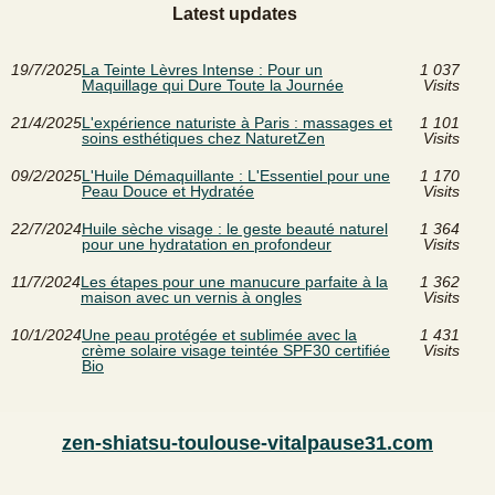
Latest updates
19/7/2025
La Teinte Lèvres Intense : Pour un
1 037
Maquillage qui Dure Toute la Journée
Visits
21/4/2025
L'expérience naturiste à Paris : massages et
1 101
soins esthétiques chez NaturetZen
Visits
09/2/2025
L'Huile Démaquillante : L'Essentiel pour une
1 170
Peau Douce et Hydratée
Visits
22/7/2024
Huile sèche visage : le geste beauté naturel
1 364
pour une hydratation en profondeur
Visits
11/7/2024
Les étapes pour une manucure parfaite à la
1 362
maison avec un vernis à ongles
Visits
10/1/2024
Une peau protégée et sublimée avec la
1 431
crème solaire visage teintée SPF30 certifiée
Visits
Bio
zen-shiatsu-toulouse-vitalpause31.com