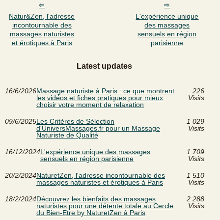
Natur&Zen, l'adresse
L'expérience unique
incontournable des
des massages
massages naturistes
sensuels en région
et érotiques à Paris
parisienne
Latest updates
16/6/2026
Massage naturiste à Paris : ce que montrent
226
les vidéos et fiches pratiques pour mieux
Visits
choisir votre moment de relaxation
09/6/2025
Les Critères de Sélection
1 029
d'UniversMassages.fr pour un Massage
Visits
Naturiste de Qualité
16/12/2024
L'expérience unique des massages
1 709
sensuels en région parisienne
Visits
20/2/2024
NaturetZen, l'adresse incontournable des
1 510
massages naturistes et érotiques à Paris
Visits
18/2/2024
Découvrez les bienfaits des massages
2 288
naturistes pour une détente totale au Cercle
Visits
du Bien-Etre by NaturetZen à Paris