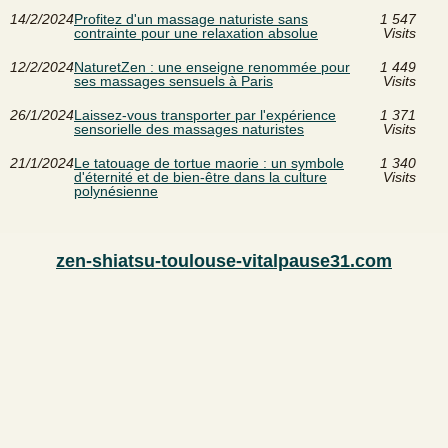
14/2/2024
Profitez d'un massage naturiste sans
1 547
contrainte pour une relaxation absolue
Visits
12/2/2024
NaturetZen : une enseigne renommée pour
1 449
ses massages sensuels à Paris
Visits
26/1/2024
Laissez-vous transporter par l'expérience
1 371
sensorielle des massages naturistes
Visits
21/1/2024
Le tatouage de tortue maorie : un symbole
1 340
d'éternité et de bien-être dans la culture
Visits
polynésienne
zen-shiatsu-toulouse-vitalpause31.com